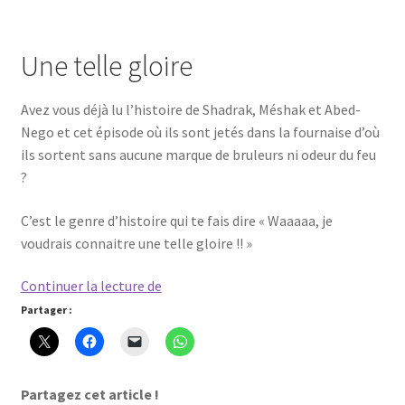
Une telle gloire
Avez vous déjà lu l’histoire de Shadrak, Méshak et Abed-
Nego et cet épisode où ils sont jetés dans la fournaise d’où
ils sortent sans aucune marque de bruleurs ni odeur du feu
?
C’est le genre d’histoire qui te fais dire « Waaaaa, je
voudrais connaitre une telle gloire !! »
Pour
Continuer la lecture de
voir
Partager :
la
gloire
de
Partagez cet article !
la