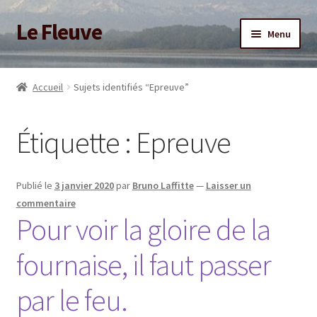
Le Fleuve
Aller
Aller
Menu
à
au
la
contenu
Ouvrir
Accueil
navigation
le
Accueil
Sujets identifiés “Epreuve”
menu
Ouvrir
Blog
enfant
le
Étiquette :
Epreuve
menu
Boutique
enfant
Adhésion/Soutien
Publié le
3 janvier 2020
par
Bruno Laffitte
—
Laisser un
commentaire
Mon compte
Pour voir la gloire de la
fournaise, il faut passer
par le feu.