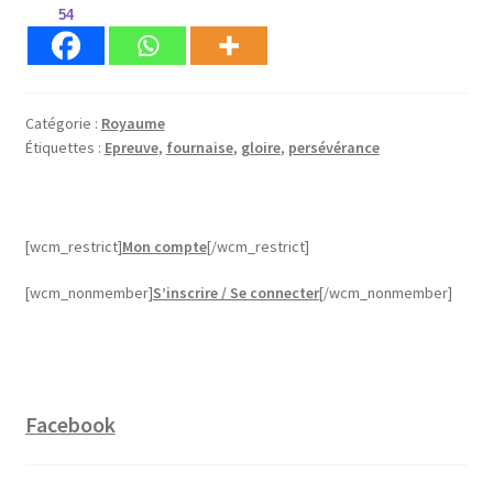
54
fournaise,
il
faut
passer
Catégorie :
Royaume
par
Étiquettes :
Epreuve
,
fournaise
,
gloire
,
persévérance
le
feu.
[wcm_restrict]
Mon compte
[/wcm_restrict]
[wcm_nonmember]
S’inscrire / Se connecter
[/wcm_nonmember]
Facebook