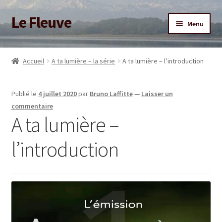
Le Fleuve
Aller
Aller
Menu
à
au
la
contenu
Ouvrir
Accueil
navigation
le
Accueil
A ta lumière – la série
A ta lumière – l’introduction
menu
Ouvrir
Blog
enfant
le
Publié le
4 juillet 2020
par
Bruno Laffitte
—
Laisser un
menu
Boutique
commentaire
enfant
A ta lumière –
Adhésion/Soutien
l’introduction
Mon compte