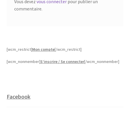
Vous devez
vous connecter
pour publier un
commentaire.
[wcm_restrict]
Mon compte
[/wcm_restrict]
[wcm_nonmember]
S’inscrire / Se connecter
[/wcm_nonmember]
Facebook