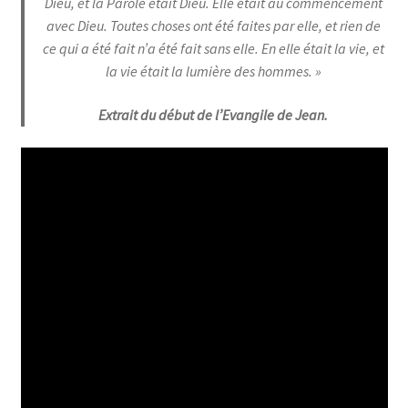
Dieu, et la Parole était Dieu.‭ ‭‭Elle était au commencement
avec Dieu.‭ ‭‭Toutes choses ont été faites par elle, et rien de
ce qui a été fait n’a été fait sans elle.‭ ‭‭En elle était la vie, et
la vie était la lumière des hommes. »‭
Extrait du début de l’Evangile de Jean.