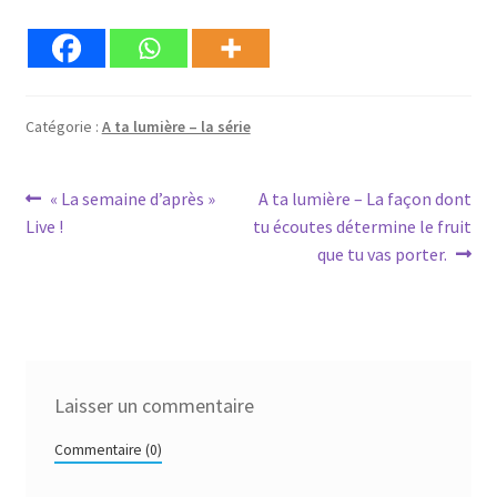
Catégorie :
A ta lumière – la série
Navigation
Article
Article
« La semaine d’après »
A ta lumière – La façon dont
précédent :
suivant :
Live !
tu écoutes détermine le fruit
de
que tu vas porter.
l’article
Laisser un commentaire
Commentaire (0)